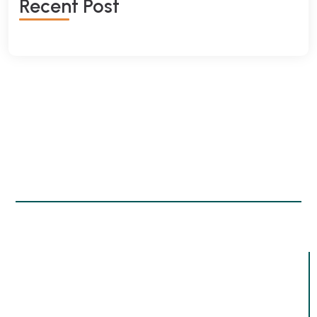
Recent Post
Bilgi
Andem olarak biz sadece ders vermiyoruz;