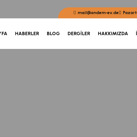
mail@andem-ev.de
Pazar
YFA
HABERLER
BLOG
DERGILER
HAKKIMIZDA