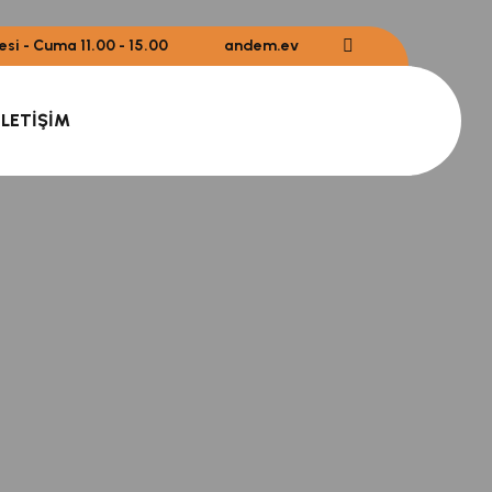
tesi - Cuma 11.00 - 15.00
andem.ev
İLETIŞIM