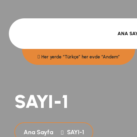
ANA SA
Her yerde “Türkçe” her evde “Andem”
SAYI-1
Ana Sayfa
SAYI-1