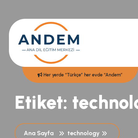
Her yerde “Türkçe” her evde “Andem”
Etiket:
technol
Ana Sayfa
technology