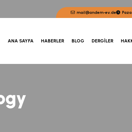
mail@andem-ev.de
Paza
ANA SAYFA
HABERLER
BLOG
DERGILER
HAK
ogy