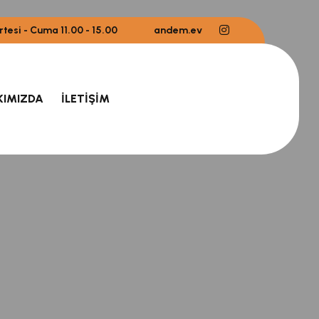
rtesi - Cuma 11.00 - 15.00
andem.ev
KIMIZDA
İLETIŞIM